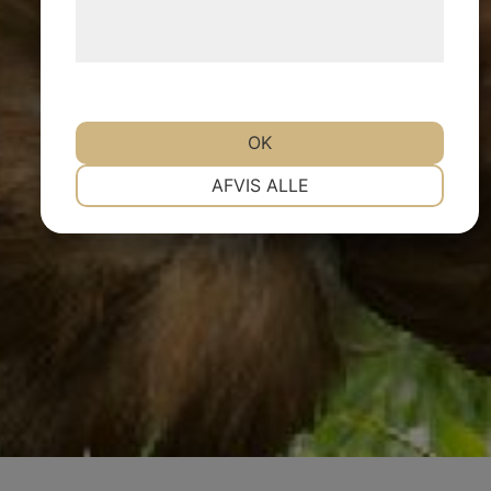
behandling af persondata på vores
hjemmeside.
OK
NØDVENDIGE
PRÆFERENCER
AFVIS ALLE
MARKETING
STATISTIK