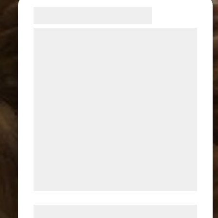
Samtykke til cookies
Vi og vores samarbejdspartnere bruger
teknologier, herunder cookies, til at
indsamle oplysninger om dig til forskellige
formål, herunder: Tilpasning af annoncering,
bedre brugeroplevelse, funktionalitet,
statistik og marketing. Disse oplysninger
kan blive delt med annoncerings- og
analysepartnere, som kan kombinere dem
med data, du tidligere har givet dem eller
de har indsamlet gennem din brug af deres
tjenester. Ved at klikke på 'OK' giver du
samtykke til disse formål.
Læs mere om vores brug af cookies og