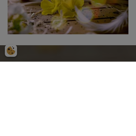
Från jord till bord
Lorem ipsum dolor sit amet, per cu tritani quaeque
conclusionemque. Ut viris sapientem accusamus est, quaestio
intellegat mel no. Sed rebum decore postea ex, audiam timeam
singulis an eos. Vel ut cibo fugit feugiat.